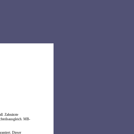
ll. Zahnärzte
chteilsausgleich. MB-
antiert. Dieser