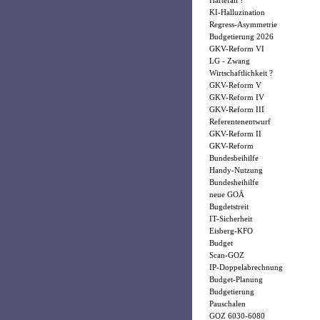
Härtefall ?
KI-Halluzination
Regress-Asymmetrie
Budgetierung 2026
GKV-Reform VI
LG - Zwang
Wirtschaftlichkeit ?
GKV-Reform V
GKV-Reform IV
GKV-Reform III
Referentenentwurf
GKV-Reform II
GKV-Reform
Bundesbeihilfe
Handy-Nutzung
Bundesheihilfe
neue GOÄ
Bugdetstreit
IT-Sicherheit
Eisberg-KFO
Budget
Scan-GOZ
IP-Doppelabrechnung
Budget-Planung
Budgetierung
Pauschalen
GOZ 6030-6080