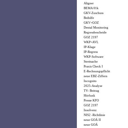
Aligner
BEMA 01k
GKV-Zuschuss
Beihilfe
GKV+GOZ
Dental Monitoring
Regressbescheide
GOZ 2197
WKP+AVL
IP-Klage
IP-Regress
WKP-Software
Streitsache
Praxis Check I
E-Rechnungspflicht
neue EBZ-Ziffern
Incognito
2025-Analyse
TV- Beitrag
Hörfunk
Presse KFO
GOZ 2197
Insolvenz
NIS2 -Richtlinie
neue GOÄ II
neue GOÄ