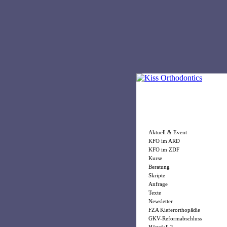
Aktuell & Event
KFO im ARD
KFO im ZDF
Kurse
Beratung
Skripte
Anfrage
Texte
Newsletter
FZA Kieferorthopädie
GKV-Reformabschluss