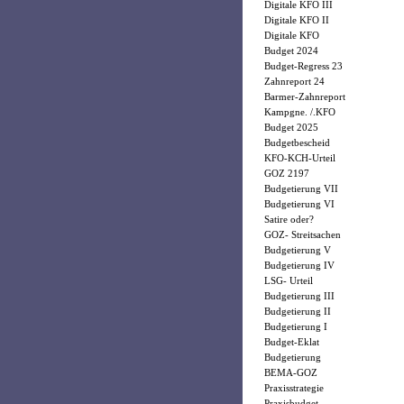
Digitale KFO III
Digitale KFO II
Digitale KFO
Budget 2024
Budget-Regress 23
Zahnreport 24
Barmer-Zahnreport
Kampgne. /.KFO
Budget 2025
Budgetbescheid
KFO-KCH-Urteil
GOZ 2197
Budgetierung VII
Budgetierung VI
Satire oder?
GOZ- Streitsachen
Budgetierung V
Budgetierung IV
LSG- Urteil
Budgetierung III
Budgetierung II
Budgetierung I
Budget-Eklat
Budgetierung
BEMA-GOZ
Praxisstrategie
Praxisbudget