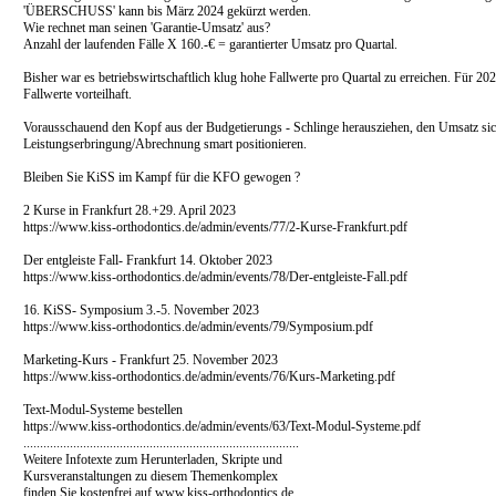
'ÜBERSCHUSS' kann bis März 2024 gekürzt werden.
Wie rechnet man seinen 'Garantie-Umsatz' aus?
Anzahl der laufenden Fälle X 160.-€ = garantierter Umsatz pro Quartal.
Bisher war es betriebswirtschaftlich klug hohe Fallwerte pro Quartal zu erreichen. Für 20
Fallwerte vorteilhaft.
Vorausschauend den Kopf aus der Budgetierungs - Schlinge herausziehen, den Umsatz sich
Leistungserbringung/Abrechnung smart positionieren.
Bleiben Sie KiSS im Kampf für die KFO gewogen ?
2 Kurse in Frankfurt 28.+29. April 2023
https://www.kiss-orthodontics.de/admin/events/77/2-Kurse-Frankfurt.pdf
Der entgleiste Fall- Frankfurt 14. Oktober 2023
https://www.kiss-orthodontics.de/admin/events/78/Der-entgleiste-Fall.pdf
16. KiSS- Symposium 3.-5. November 2023
https://www.kiss-orthodontics.de/admin/events/79/Symposium.pdf
Marketing-Kurs - Frankfurt 25. November 2023
https://www.kiss-orthodontics.de/admin/events/76/Kurs-Marketing.pdf
Text-Modul-Systeme bestellen
https://www.kiss-orthodontics.de/admin/events/63/Text-Modul-Systeme.pdf
...................................................................................
Weitere Infotexte zum Herunterladen, Skripte und
Kursveranstaltungen zu diesem Themenkomplex
finden Sie kostenfrei auf www.kiss-orthodontics.de.