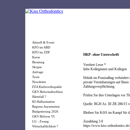
Aktuell & Event
KFO im ARD
KFO im ZDF
HKP- ohne Unterschrift
Kurse
Beratung
Verehrte Leser *
Skripte
liebe Kolleginnen und Kollegen
Anfrage
Texte
Hektik im Praxisalltag verhindert
Newsletter
private Vereinbarungen auf Basis
Zahlungsverpflichtung.
FZA Kieferorthopädie
GKV-Reformabschluss
Prüfen Sie ihre Unterlagen vor 
Härtefall ?
KI-Halluzination
Quelle: BGH Az. III ZR 286/15 
Regress-Asymmetrie
Budgetierung 2026
Bleiben Sie KiSS im Kampf für
GKV-Reform VI
Zuzahlung 3.0
LG - Zwang
https://www.kiss-orthodontics.de
Wirtschaftlichkeit ?