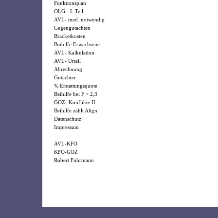
Funktionsplan
OLG - I. Teil
AVL- med. notwendig
Gegengutachten
Bracketkosten
Beihilfe Erwachsene
AVL- Kalkulation
AVL- Urteil
Abrechnung
Gutachter
% Erstattungsquote
Beihilfe bei F > 2,3
GOZ- Konflikte II
Beihilfe zahlt Align
Datenschutz
Impressum
AVL-KFO
KFO-GOZ
Robert Fuhrmann