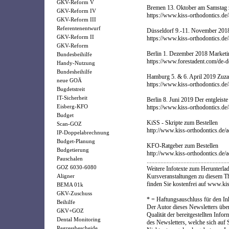
GKV-Reform V
Bremen 13. Oktober am Samsta
GKV-Reform IV
https://www.kiss-orthodontics.de
GKV-Reform III
Referentenentwurf
Düsseldorf 9.-11. November 20
GKV-Reform II
https://www.kiss-orthodontics.d
GKV-Reform
Berlin 1. Dezember 2018 Marketin
Bundesbeihilfe
https://www.forestadent.com/de-
Handy-Nutzung
Bundesheihilfe
Hamburg 5. & 6. April 2019 Zuz
neue GOÄ
https://www.kiss-orthodontics.d
Bugdetstreit
IT-Sicherheit
Berlin 8. Juni 2019 Der entgleiste
Eisberg-KFO
https://www.kiss-orthodontics.de/
Budget
KiSS - Skripte zum Bestellen
Scan-GOZ
http://www.kiss-orthodontics.de/a
IP-Doppelabrechnung
Budget-Planung
KFO-Ratgeber zum Bestellen
Budgetierung
http://www.kiss-orthodontics.de
Pauschalen
.....................................................
GOZ 6030-6080
Weitere Infotexte zum Herunterlad
Aligner
Kursveranstaltungen zu diesem 
finden Sie kostenfrei auf www.kis
BEMA 01k
GKV-Zuschuss
* = Haftungsauschluss für den In
Beihilfe
Der Autor dieses Newsletters über
GKV+GOZ
Qualität der bereitgestellten In
Dental Monitoring
des Newsletters, welche sich auf 
Regressbescheide