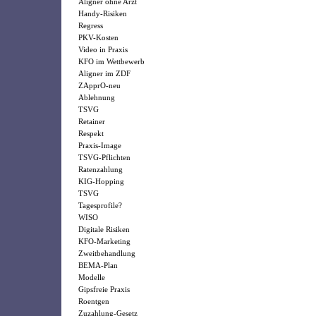
Aligner ohne Arzt
Handy-Risiken
Regress
PKV-Kosten
Video in Praxis
KFO im Wettbewerb
Aligner im ZDF
ZApprO-neu
Ablehnung
TSVG
Retainer
Respekt
Praxis-Image
TSVG-Pflichten
Ratenzahlung
KIG-Hopping
TSVG
Tagesprofile?
WISO
Digitale Risiken
KFO-Marketing
Zweitbehandlung
BEMA-Plan
Modelle
Gipsfreie Praxis
Roentgen
Zuzahlung-Gesetz