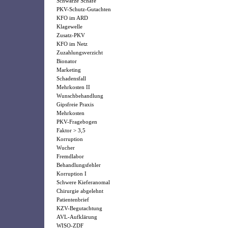
Schwarze Schafe
PKV-Schutz-Gutachten
KFO im ARD
Klagewelle
Zusatz-PKV
KFO im Netz
Zuzahlungsverzicht
Bionator
Marketing
Schadensfall
Mehrkosten II
Wunschbehandlung
Gipsfreie Praxis
Mehrkosten
PKV-Fragebogen
Faktor > 3,5
Korruption
Wucher
Fremdlabor
Behandlungsfehler
Korruption I
Schwere Kieferanomal
Chirurgie abgelehnt
Patientenbrief
KZV-Begutachtung
AVL-Aufklärung
WISO-ZDF