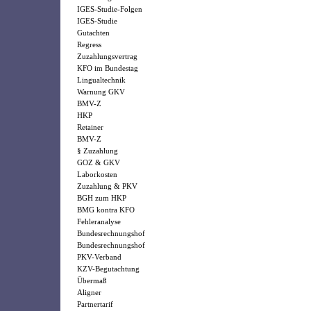
IGES-Studie-Folgen
IGES-Studie
Gutachten
Regress
Zuzahlungsvertrag
KFO im Bundestag
Lingualtechnik
Warnung GKV
BMV-Z
HKP
Retainer
BMV-Z
§ Zuzahlung
GOZ & GKV
Laborkosten
Zuzahlung & PKV
BGH zum HKP
BMG kontra KFO
Fehleranalyse
Bundesrechnungshof
Bundesrechnungshof
PKV-Verband
KZV-Begutachtung
Übermaß
Aligner
Partnertarif