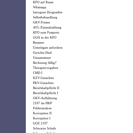
KFO auf Kasse
Whatsapp
Iatrogene Dysgnathie
Selbstbehandlung
GKV-Fristen
AVL-Einmalzahlung
KFO zum Festpreis
GOÄ in der KFO
Retainer
Unterlagen anfordern
Gerichts-Deal
Umsatzsteuer
Rechnung fällig?
Therapievorgaben
CMD I
KZV-Gutachter
PKV-Gutachter
Berufshaftpflicht II
Berufshaftpflicht I
GKV-Aufklärung
2197 im HKP
Fehleranalyse
Korruption II
Korruption I
GOZ 2197
Schwarze Schafe