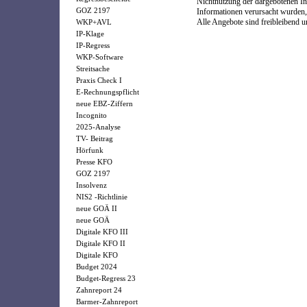
Nichtnutzung der dargebotenen In
GOZ 2197
Informationen verursacht wurden,
Alle Angebote sind freibleibend u
WKP+AVL
IP-Klage
IP-Regress
WKP-Software
Streitsache
Praxis Check I
E-Rechnungspflicht
neue EBZ-Ziffern
Incognito
2025-Analyse
TV- Beitrag
Hörfunk
Presse KFO
GOZ 2197
Insolvenz
NIS2 -Richtlinie
neue GOÄ II
neue GOÄ
Digitale KFO III
Digitale KFO II
Digitale KFO
Budget 2024
Budget-Regress 23
Zahnreport 24
Barmer-Zahnreport