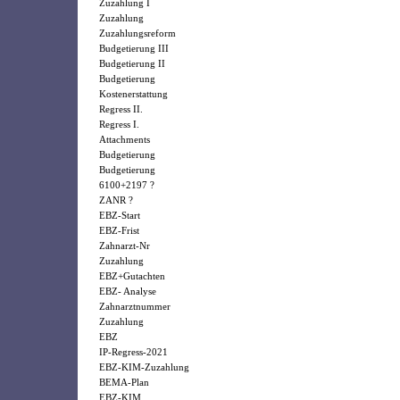
Zuzahlung I
Zuzahlung
Zuzahlungsreform
Budgetierung III
Budgetierung II
Budgetierung
Kostenerstattung
Regress II.
Regress I.
Attachments
Budgetierung
Budgetierung
6100+2197 ?
ZANR ?
EBZ-Start
EBZ-Frist
Zahnarzt-Nr
Zuzahlung
EBZ+Gutachten
EBZ- Analyse
Zahnarztnummer
Zuzahlung
EBZ
IP-Regress-2021
EBZ-KIM-Zuzahlung
BEMA-Plan
EBZ-KIM