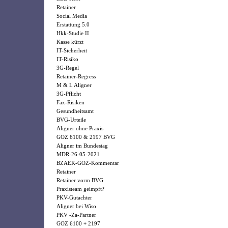
Retainer
Social Media
Erstattung 5.0
Hkk-Studie II
Kasse kürzt
IT-Sicherheit
IT-Risiko
3G-Regel
Retainer-Regress
M & L Aligner
3G-Pflicht
Fax-Risiken
Gesundheitsamt
BVG-Urteile
Aligner ohne Praxis
GOZ 6100 & 2197 BVG
Aligner im Bundestag
MDR-26-05-2021
BZAEK-GOZ-Kommentar
Retainer
Retainer vorm BVG
Praxisteam geimpft?
PKV-Gutachter
Aligner bei Wiso
PKV -Za-Partner
GOZ 6100 + 2197