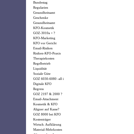
Bundestag
Regularien
Gesundheitsamt
Geschenke
Gesundheitsamt
KFO-Kosmetik
GOZ-3010a + ?
KFO-Marketing
KFO vor Gericht
Email-Risiken
Risiken-KFO-Praxis
Therapiekosten
Regelbetrieb
Liquidität
Soziale Güte
GOZ 6030-6080 -all i
Digitale KFO
Regress
GOZ 2197 & 2000 ?
Email-Attachment
Kosmetik & KFO
Aligner auf Kasse?
GOZ 8000 bei KFO
Kostenträger
Wirtsch. Aufklärung
Material-Mehrkosten