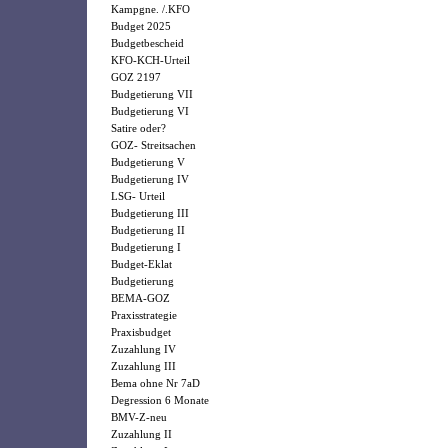
Kampgne. /.KFO
Budget 2025
Budgetbescheid
KFO-KCH-Urteil
GOZ 2197
Budgetierung VII
Budgetierung VI
Satire oder?
GOZ- Streitsachen
Budgetierung V
Budgetierung IV
LSG- Urteil
Budgetierung III
Budgetierung II
Budgetierung I
Budget-Eklat
Budgetierung
BEMA-GOZ
Praxisstrategie
Praxisbudget
Zuzahlung IV
Zuzahlung III
Bema ohne Nr 7aD
Degression 6 Monate
BMV-Z-neu
Zuzahlung II