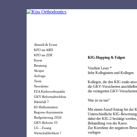
Aktuell & Event
KFO im ARD
KFO im ZDF
KIG-Hopping & Folgen
Kurse
Beratung
Verehrte Leser *
Skripte
liebe Kolleginnen und Kollegen
Anfrage
Texte
Kollegen, die den KIG exakt anwe
Newsletter
die GKV-Versicherten anschließen
die verärgerten GKV-Versicherten 
FZA Kieferorthopädie
GKV-Reformabschluss
Was ist zu tun?
Härtefall ?
KI-Halluzination
Mit einem Anruf/Antrag bei der K
Regress-Asymmetrie
Unterschiedliche KIG-Bewertunge
Budgetierung 2026
dabei der KIG-2 bestätigt werden
GKV-Reform VI
Behandlung von der Kasse.
Zur Korrektur der negativen Bewe
LG - Zwang
vorlegen.
Wirtschaftlichkeit ?