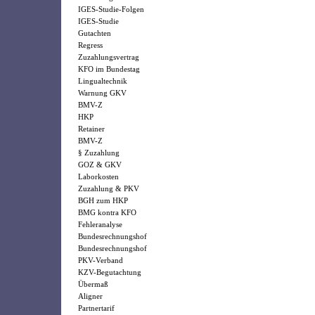
IGES-Studie-Folgen
IGES-Studie
Gutachten
Regress
Zuzahlungsvertrag
KFO im Bundestag
Lingualtechnik
Warnung GKV
BMV-Z
HKP
Retainer
BMV-Z
§ Zuzahlung
GOZ & GKV
Laborkosten
Zuzahlung & PKV
BGH zum HKP
BMG kontra KFO
Fehleranalyse
Bundesrechnungshof
Bundesrechnungshof
PKV-Verband
KZV-Begutachtung
Übermaß
Aligner
Partnertarif