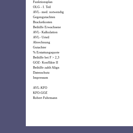
Funktionsplan
OLG - I. Teil
AVL- med. notwendig
Gegengutachten
Bracketkosten
Beihilfe Erwachsene
AVL- Kalkulation
AVL- Urteil
Abrechnung
Gutachter
% Erstattungsquote
Beihilfe bei F > 2,3
GOZ- Konflikte II
Beihilfe zahlt Align
Datenschutz
Impressum
AVL-KFO
KFO-GOZ
Robert Fuhrmann