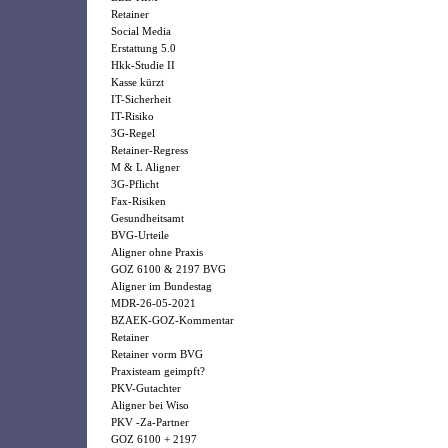
Retainer
Social Media
Erstattung 5.0
Hkk-Studie II
Kasse kürzt
IT-Sicherheit
IT-Risiko
3G-Regel
Retainer-Regress
M & L Aligner
3G-Pflicht
Fax-Risiken
Gesundheitsamt
BVG-Urteile
Aligner ohne Praxis
GOZ 6100 & 2197 BVG
Aligner im Bundestag
MDR-26-05-2021
BZAEK-GOZ-Kommentar
Retainer
Retainer vorm BVG
Praxisteam geimpft?
PKV-Gutachter
Aligner bei Wiso
PKV -Za-Partner
GOZ 6100 + 2197