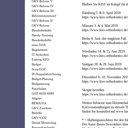
GKV-Reform V
Bleiben Sie KiSS im Kampf für
GKV-Reform IV
GKV-Reform III
Hamburg 5. & 6. April 2019
Referentenentwurf
https://www.kiss-orthodontics.d
GKV-Reform II
GKV-Reform
Münster 3. & 4. Mai 2019
https://www.kiss-orthodontics.de
Bundesbeihilfe
Handy-Nutzung
Berlin 8. Juni -der entgleiste Fall
Bundesheihilfe
https://www.kiss-orthodontics.de/
neue GOÄ
Bugdetstreit
Wiesbaden 14. & 15. Juni 2019
IT-Sicherheit
https://www.kiss-orthodontics.d
Eisberg-KFO
Stuttgart 28. & 29. Juni 2019
Budget
https://www.kiss-orthodontics.de
Scan-GOZ
IP-Doppelabrechnung
Düsseldorf 8.-10. November 201
Budget-Planung
https://www.kiss-orthodontics.d
Budgetierung
Pauschalen
Skripte bestellen
GOZ 6030-6080
https://www.kiss-orthodontics.de/
Aligner
.....................................................
Weitere Infotexte zum Herunterlad
BEMA 01k
Kursveranstaltungen zu diesem 
GKV-Zuschuss
finden Sie kostenfrei auf www.kis
Beihilfe
GKV+GOZ
* = Haftungsauschluss für den In
Dental Monitoring
Der Autor dieses Newsletters über
Regressbescheide