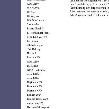
Qualität der bereitgestellten In
GOZ 2197
des Newsletters, welche sich auf 
Nichtnutzung der dargebotenen In
WKP+AVL
Informationen verursacht wurden,
IP-Klage
Alle Angebote sind freibleibend u
IP-Regress
WKP-Software
Streitsache
Praxis Check I
E-Rechnungspflicht
neue EBZ-Ziffern
Incognito
2025-Analyse
TV- Beitrag
Hörfunk
Presse KFO
GOZ 2197
Insolvenz
NIS2 -Richtlinie
neue GOÄ II
neue GOÄ
Digitale KFO III
Digitale KFO II
Digitale KFO
Budget 2024
Budget-Regress 23
Zahnreport 24
Barmer-Zahnreport