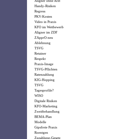
Aligner ohne Arzt
Handy-Risiken
Regress
PKV-Kosten
Video in Praxis
KFO im Wettbewerb
Aligner im ZDF
ZApprO-neu
Ablehnung
TSVG
Retainer
Respekt
Praxis-Image
TSVG-Pflichten
Ratenzahlung
KIG-Hopping
TSVG
Tagesprofile?
WISO
Digitale Risiken
KFO-Marketing
Zweitbehandlung
BEMA-Plan
Modelle
Gipsfreie Praxis
Roentgen
Zuzahlung-Gesetz