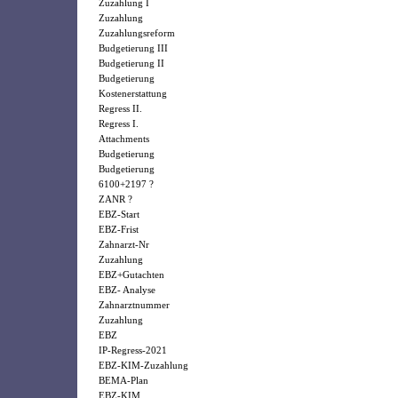
Zuzahlung I
Zuzahlung
Zuzahlungsreform
Budgetierung III
Budgetierung II
Budgetierung
Kostenerstattung
Regress II.
Regress I.
Attachments
Budgetierung
Budgetierung
6100+2197 ?
ZANR ?
EBZ-Start
EBZ-Frist
Zahnarzt-Nr
Zuzahlung
EBZ+Gutachten
EBZ- Analyse
Zahnarztnummer
Zuzahlung
EBZ
IP-Regress-2021
EBZ-KIM-Zuzahlung
BEMA-Plan
EBZ-KIM