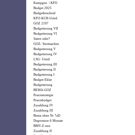
Kampgne. /.KFO
Budget 2025
Budgetbescheid
KFO-KCH-Urteil
GOZ 2197
Budgetierung VII
Budgetierung VI
Satire oder?
GOZ- Streitsachen
Budgetierung V
Budgetierung IV
LSG- Urteil
Budgetierung III
Budgetierung II
Budgetierung I
Budget-Eklat
Budgetierung
BEMA-GOZ
Praxisstrategie
Praxisbudget
Zuzahlung IV
Zuzahlung III
Bema ohne Nr 7aD
Degression 6 Monate
BMV-Z-neu
Zuzahlung II