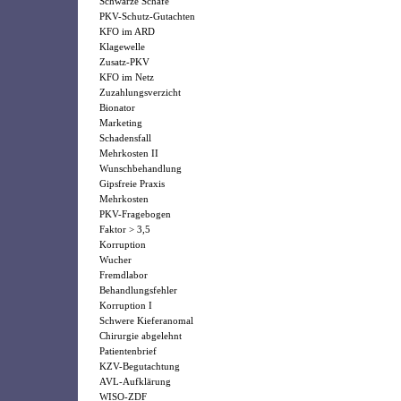
Schwarze Schafe
PKV-Schutz-Gutachten
KFO im ARD
Klagewelle
Zusatz-PKV
KFO im Netz
Zuzahlungsverzicht
Bionator
Marketing
Schadensfall
Mehrkosten II
Wunschbehandlung
Gipsfreie Praxis
Mehrkosten
PKV-Fragebogen
Faktor > 3,5
Korruption
Wucher
Fremdlabor
Behandlungsfehler
Korruption I
Schwere Kieferanomal
Chirurgie abgelehnt
Patientenbrief
KZV-Begutachtung
AVL-Aufklärung
WISO-ZDF