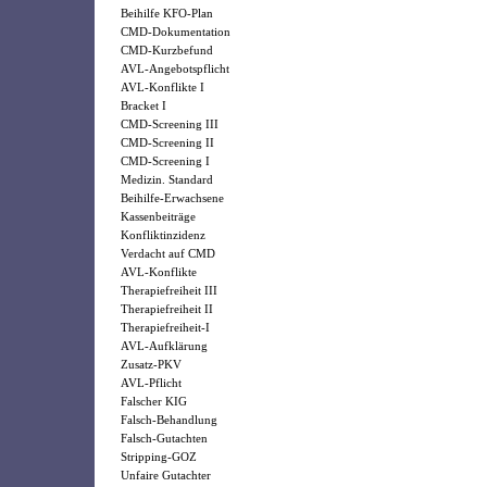
Beihilfe KFO-Plan
CMD-Dokumentation
CMD-Kurzbefund
AVL-Angebotspflicht
AVL-Konflikte I
Bracket I
CMD-Screening III
CMD-Screening II
CMD-Screening I
Medizin. Standard
Beihilfe-Erwachsene
Kassenbeiträge
Konfliktinzidenz
Verdacht auf CMD
AVL-Konflikte
Therapiefreiheit III
Therapiefreiheit II
Therapiefreiheit-I
AVL-Aufklärung
Zusatz-PKV
AVL-Pflicht
Falscher KIG
Falsch-Behandlung
Falsch-Gutachten
Stripping-GOZ
Unfaire Gutachter