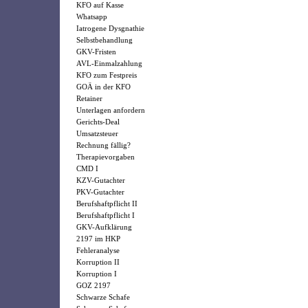
KFO auf Kasse
Whatsapp
Iatrogene Dysgnathie
Selbstbehandlung
GKV-Fristen
AVL-Einmalzahlung
KFO zum Festpreis
GOÄ in der KFO
Retainer
Unterlagen anfordern
Gerichts-Deal
Umsatzsteuer
Rechnung fällig?
Therapievorgaben
CMD I
KZV-Gutachter
PKV-Gutachter
Berufshaftpflicht II
Berufshaftpflicht I
GKV-Aufklärung
2197 im HKP
Fehleranalyse
Korruption II
Korruption I
GOZ 2197
Schwarze Schafe