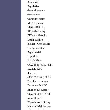
Bundestag
Regularien
Gesundheitsamt
Geschenke
Gesundheitsamt
KFO-Kosmetik
GOZ-3010a + ?
KFO-Marketing
KFO vor Gericht
Email-Risiken
Risiken-KFO-Praxis
Therapiekosten
Regelbetrieb
Liquidität
Soziale Güte
GOZ 6030-6080 -all i
Digitale KFO
Regress
GOZ 2197 & 2000 ?
Email-Attachment
Kosmetik & KFO
Aligner auf Kasse?
GOZ 8000 bei KFO
Kostenträger
Wirtsch. Aufklärung
Material-Mehrkosten