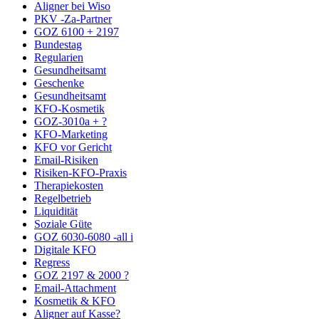
Aligner bei Wiso
PKV -Za-Partner
GOZ 6100 + 2197
Bundestag
Regularien
Gesundheitsamt
Geschenke
Gesundheitsamt
KFO-Kosmetik
GOZ-3010a + ?
KFO-Marketing
KFO vor Gericht
Email-Risiken
Risiken-KFO-Praxis
Therapiekosten
Regelbetrieb
Liquidität
Soziale Güte
GOZ 6030-6080 -all i
Digitale KFO
Regress
GOZ 2197 & 2000 ?
Email-Attachment
Kosmetik & KFO
Aligner auf Kasse?