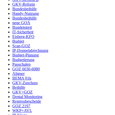
GKV-Reform
Bundesbeihilfe
Handy-Nutzung
Bundesheihilfe
neue GOÄ
Bugdetstreit
IT-Sicherheit
Eisberg-KFO
Budget
Scan-GOZ
IP-Doppelabrechnung
Budget-Planung
Budgetierung
Pauschalen
GOZ 6030-6080
Aligner
BEMA 01k
GKV-Zuschuss
Beihilfe
GKV+GOZ
Dental Monitoring
Regressbescheide
GOZ 2197
WKP+AVL