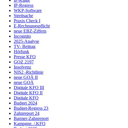
IP-Klage
IP-Regress
WKP-Software
Streitsache
Praxis Check I
E-Rechnungspflicht
neue EBZ-Ziffern
Incognito
2025-Analyse
TV- Beitrag
Hörfunk
Presse KFO
GOZ 2197
Insolvenz
NIS2 -Richtlinie
neue GOÄ II
neue GOÄ
Digitale KFO III
Digitale KFO II
Digitale KFO
Budget 2024
Budget-Regress 23
Zahnreport 24
Barmer-Zahnreport
Kampgne. /.KFO