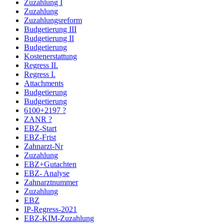
Zuzahlung I
Zuzahlung
Zuzahlungsreform
Budgetierung III
Budgetierung II
Budgetierung
Kostenerstattung
Regress II.
Regress I.
Attachments
Budgetierung
Budgetierung
6100+2197 ?
ZANR ?
EBZ-Start
EBZ-Frist
Zahnarzt-Nr
Zuzahlung
EBZ+Gutachten
EBZ- Analyse
Zahnarztnummer
Zuzahlung
EBZ
IP-Regress-2021
EBZ-KIM-Zuzahlung