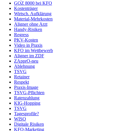
GOZ 8000 bei KFO
Kostenträger
Wirtsch. Aufklärung
Material-Mehrkosten
Aligner ohne Arzt
Handy-Risiken
Regress
PKV-Kosten
Video in Praxis
KFO im Wettbewerb
Aligner im ZDF
ZApprO-neu
Ablehnung
TSVG
Retainer
Respekt
Praxis-Image
TSVG-Pflichten
Ratenzahlung
KIG-Hopping
TSVG
Tagesprofile?
WISO
Digitale Risiken
KFO-Marketing