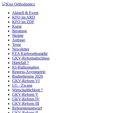
Aktuell & Event
KFO im ARD
KFO im ZDF
Kurse
Beratung
Skripte
Anfrage
Texte
Newsletter
FZA Kieferorthopädie
GKV-Reformabschluss
Härtefall ?
KI-Halluzination
Regress-Asymmetrie
Budgetierung 2026
GKV-Reform VI
LG - Zwang
Wirtschaftlichkeit ?
GKV-Reform V
GKV-Reform IV
GKV-Reform III
Referentenentwurf
GKV-Reform II