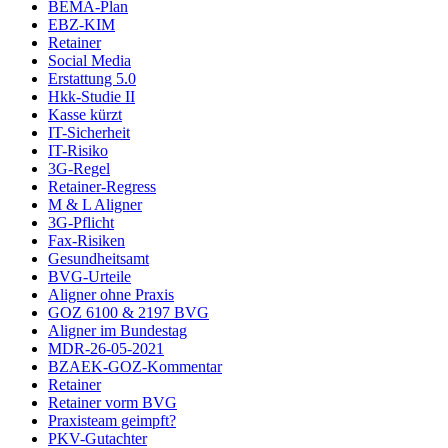
BEMA-Plan
EBZ-KIM
Retainer
Social Media
Erstattung 5.0
Hkk-Studie II
Kasse kürzt
IT-Sicherheit
IT-Risiko
3G-Regel
Retainer-Regress
M & L Aligner
3G-Pflicht
Fax-Risiken
Gesundheitsamt
BVG-Urteile
Aligner ohne Praxis
GOZ 6100 & 2197 BVG
Aligner im Bundestag
MDR-26-05-2021
BZAEK-GOZ-Kommentar
Retainer
Retainer vorm BVG
Praxisteam geimpft?
PKV-Gutachter