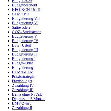
Budget 2025
Budgetbescheid
KFO-KCH-Urteil
GOZ 2197
Budgetierung VII
Budgetierung VI
Satire oder?
GOZ- Streitsachen
Budgetierung V
Budgetierung IV
LSG- Urteil
Budgetierung III
Budgetierung II
Budgetierung I
Budget-Eklat
Budgetierung
BEMA-GOZ
Praxisstrategie
Praxisbudget
Zuzahlung IV
Zuzahlung III
Bema ohne Nr 7aD
Degression 6 Monate
BMV-Z-neu
Zuzahlung II